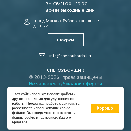
Вт-Сб: 11:00 - 19:00
Вс-Пн выходные дни
город Москва, Рублевское шоссе,
д.11, к2
Шоурум
info@snegouborshik.ru
СНЕГОУБОРЩИК
© 2013-2026 , права защищены
Не является публичной офертой
Реквизиты компании:
Этот сайт использует cookie-файлы и
ИП Бекар Кай Владимирович
другие технологии для улучшения его
ИНН: 312733758812
работы. Продолжая работу с сайтом, Вы
Хорошо
разрешаете использование cookie-
ОГРНИП: 323774600662013
файлов. Вы всегда можете отключить
файлы cookie в настройках Вашего
браузера.