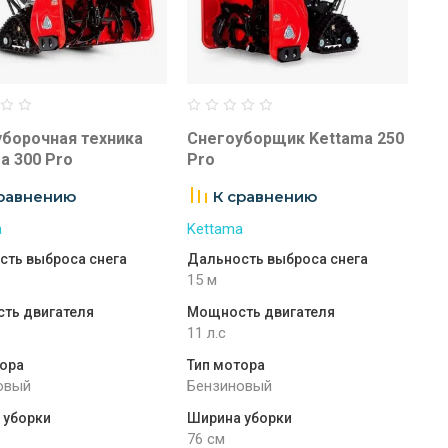
борочная техника
Снегоуборщик Kettama 250
a 300 Pro
Pro
сравнению
К сравнению
a
Kettama
сть выброса снега
Дальность выброса снега
15 м
ть двигателя
Мощность двигателя
11 л.с
тора
Тип мотора
овый
Бензиновый
 уборки
Ширина уборки
76 см