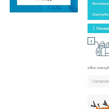
Бытовые 
Снегоубо
Показа
‹
Электролопаты
Многофункциональные
Все снегоу
Сортирова