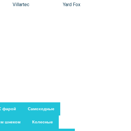
Villartec
Yard Fox
С фарой
Самоходные
им шнеком
Колесные