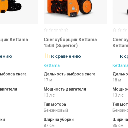
щик Kettama
Снегоуборщик Kettama
Снегоу
150S (Superior)
Kettam
нению
К сравнению
К 
Kettama
Kettam
ыброса снега
Дальность выброса снега
Дально
17 м
18 м
вигателя
Мощность двигателя
Мощнос
13 л.с
13 л.с
Тип мотора
Тип мо
Бензиновый
Бензин
рки
Ширина уборки
Ширина
87 см
86 см