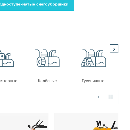
Одноступенчатые снегоуборщики
›
ляторные
Колёсные
Гусеничные
С