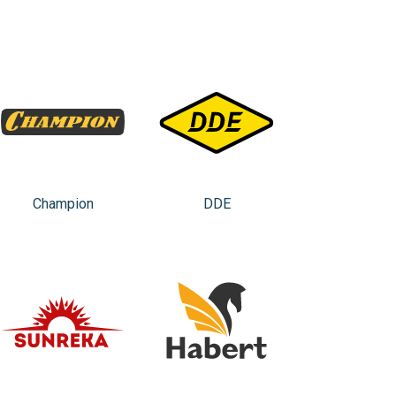
Сhampion
DDE