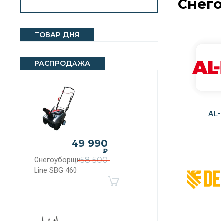
Снег
ТОВАР ДНЯ
РАСПРОДАЖА
AL
49 990
₽
Снегоуборщик Evo
58 500
Line SBG 460