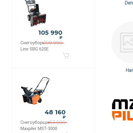
Den
105 990
₽
Снегоуборщик Evo
109 990
Line SBG 620E
Hai
48 160
₽
Снегоуборщик
53 500
Maxpiler MST-3000