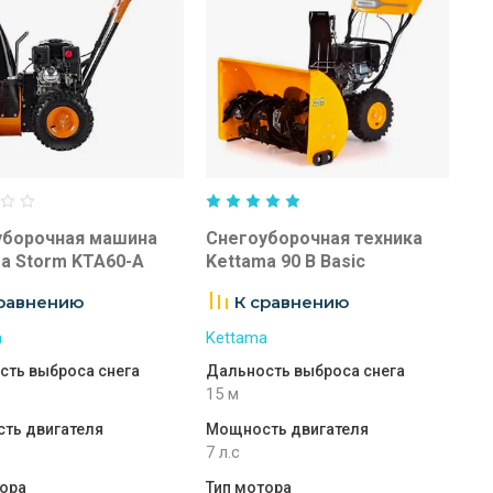
уборочная машина
Снегоуборочная техника
a Storm KTA60-A
Kettama 90 B Basic
сравнению
К сравнению
a
Kettama
сть выброса снега
Дальность выброса снега
15 м
ть двигателя
Мощность двигателя
7 л.с
тора
Тип мотора