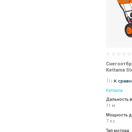
Снегоотбр
Kettama St
К срав
Kettama
Дальность в
11 м
Мощность д
7 л.с
Тип мотора