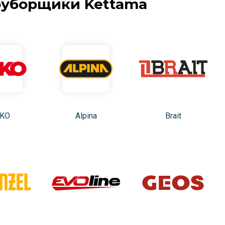
оуборщики Kettama
-KO
Alpina
Brait