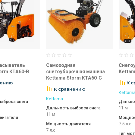
асыватель
Самоходная
Снего
orm KTA60-B
снегоуборочная машина
Kettam
Kettama Storm KTA60-C
нению
К 
К сравнению
Kettam
Kettama
ыброса снега
Дально
11 м
Дальность выброса снега
11 м
вигателя
Мощнос
7.5 л.с
Мощность двигателя
7 л.с
Тип мо