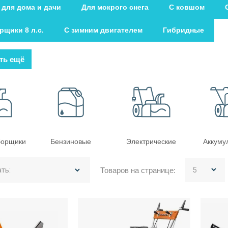
для дома и дачи
Для мокрого снега
С ковшом
рщики 8 л.с.
С зимним двигателем
Гибридные
ть ещё
борщики
Бензиновые
Электрические
Аккуму
ть:
Товаров на странице: