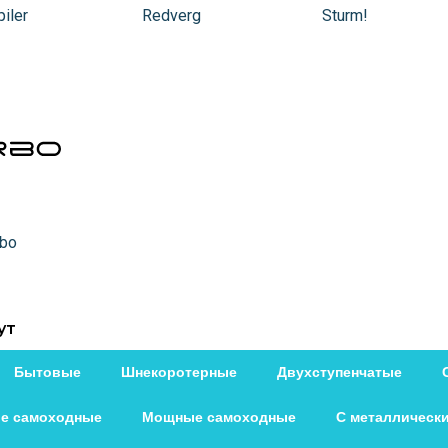
iler
Redverg
Sturm!
rbo
ут
Бытовые
Шнекоротерные
Двухступенчатые
е самоходные
Мощные самоходные
С металлическ