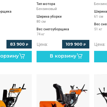
Бензин
Тип мотора
Бензиновый
орщика
Ширина
61 см
Ширина уборки
80 см
Вес сн
51 кг
Вес снегоуборщика
74 кг
Цена:
Цена:
83 900
109 900
₽
₽
корзину
В корзину