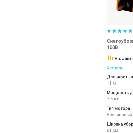
Снегоубор
100B
К срав
Kettama
Дальность в
11 м
Мощность д
7.5 л.с
Тип мотора
Бензиновый
Ширина убо
61 см