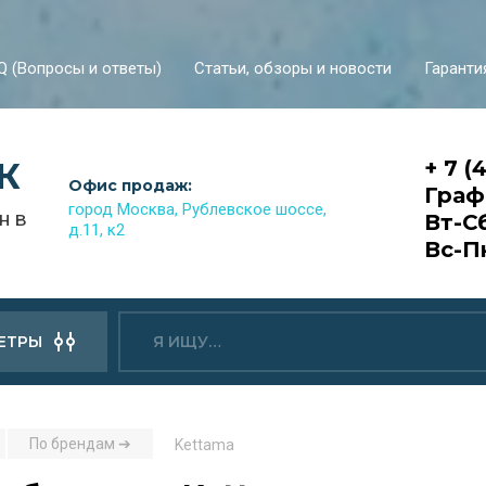
Q (Вопросы и ответы)
Статьи, обзоры и новости
Гаранти
К
+ 7 (
Офис продаж:
Граф
город Москва, Рублевское шоссе,
н в
Вт-Сб
д.11, к2
Вс-П
ЕТРЫ
По брендам ➔
Kettama