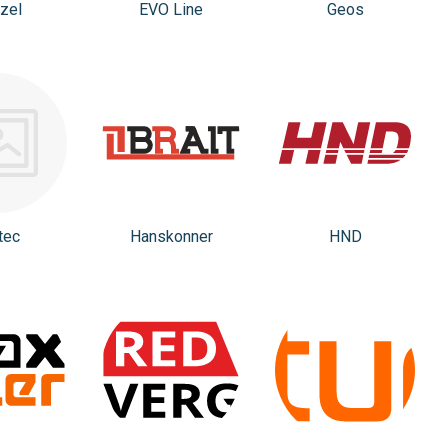
zel
EVO Line
Geos
tec
Hanskonner
HND